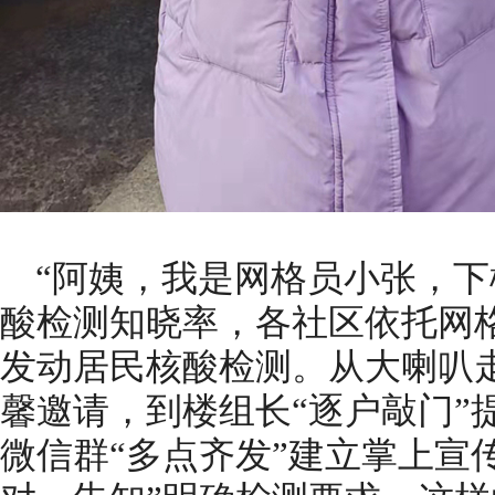
“阿姨，我是网格员小张，下
酸检测知晓率，各社区依托网格
发动居民核酸检测。从大喇叭
馨邀请，到楼组长“逐户敲门”
微信群“多点齐发”建立掌上宣