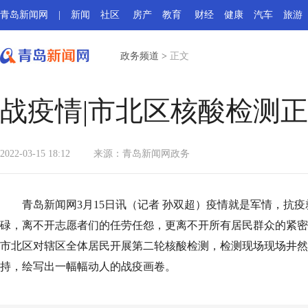
青岛新闻网
|
新闻
社区
房产
教育
财经
健康
汽车
旅游
政务频道
>
正文
战疫情|市北区核酸检测
2022-03-15 18:12
来源：
青岛新闻网政务
青岛新闻网3月15日讯（记者 孙双超）疫情就是军情，抗
碌，离不开志愿者们的任劳任怨，更离不开所有居民群众的紧密
市北区对辖区全体居民开展第二轮核酸检测，检测现场现场井然
持，绘写出一幅幅动人的战疫画卷。