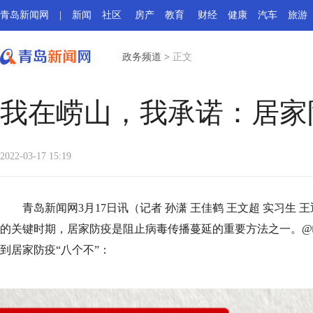
青岛新闻网
|
新闻
社区
房产
教育
财经
健康
汽车
旅游
政务频道
>
正文
我在崂山，我承诺：居家
2022-03-17 15:19
青岛新闻网3月17日讯（记者 孙潇 王佳鹤 王文超 实习
的关键时期，居家防疫是阻止病毒传播蔓延的重要方法之一。@
到居家防疫“八个不”：