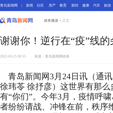
青岛新闻网
|
新闻
社区
房产
教育
财经
健康
汽车
旅游
政务频道
>
正文
谢谢你！逆行在“疫”线
2022-03-25 09:55
来源：
青岛新闻网政务
青岛新闻网3月24日讯（通讯
徐玮苓 徐抒彦）这世界有那么
有“你们”。今年3月，疫情呼
者纷纷请战、冲锋在前，秩序