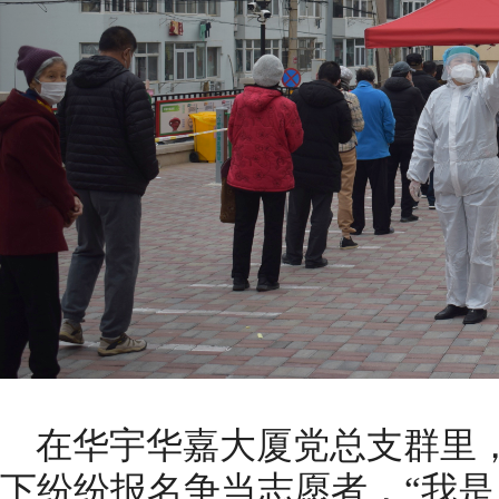
在华宇华嘉大厦党总支群里
下纷纷报名争当志愿者，“我