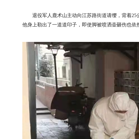
退役军人鹿术山主动向江苏路街道请缨，背着2
他身上勒出了一道道印子，即使脚被喷洒壶砸伤也依