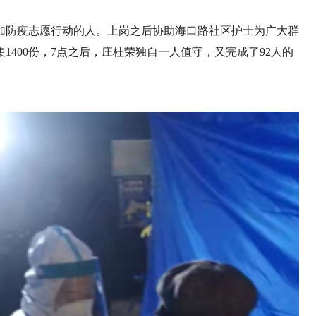
加防疫志愿行动的人。上岗之后协助海口路社区护士为广大群
1400份，7点之后，庄桂荣独自一人值守，又完成了92人的