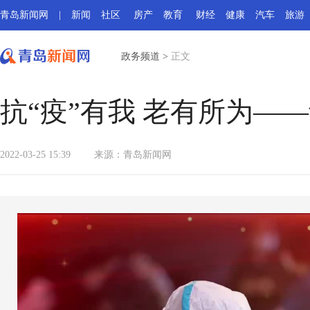
青岛新闻网
|
新闻
社区
房产
教育
财经
健康
汽车
旅游
政务频道
>
正文
抗“疫”有我 老有所为
2022-03-25 15:39
来源：
青岛新闻网