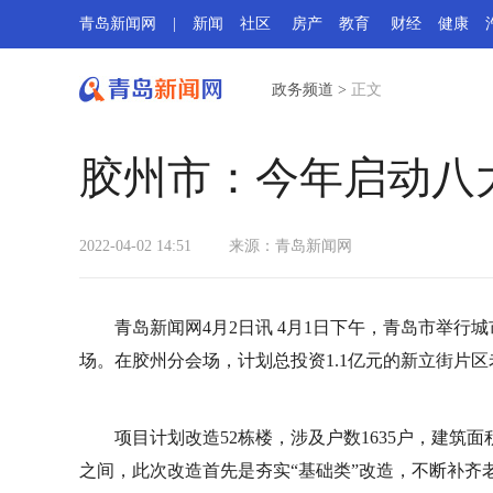
青岛新闻网
|
新闻
社区
房产
教育
财经
健康
政务频道
>
正文
胶州市：今年启动八大
2022-04-02 14:51
来源：
青岛新闻网
青岛新闻网4月2日讯 4月1日下午，青岛市举
场。在胶州分会场，计划总投资1.1亿元的新立街片
项目计划改造52栋楼，涉及户数1635户，建筑面积
之间，此次改造首先是夯实“基础类”改造，不断补齐