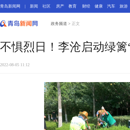
青岛新闻网
|
新闻
社区
房产
教育
财经
健康
汽车
旅游
政务频道
>
正文
不惧烈日！李沧启动绿篱
2022-08-05 11:12