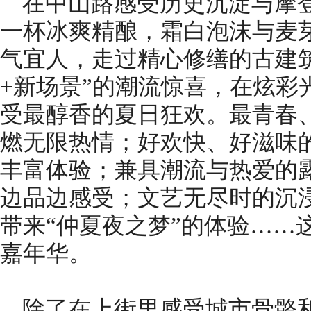
在中山路感受历史沉淀与摩
一杯冰爽精酿，霜白泡沫与麦
气宜人，走过精心修缮的古建
+新场景”的潮流惊喜，在炫彩
受最醇香的夏日狂欢。最青春
燃无限热情；好欢快、好滋味
丰富体验；兼具潮流与热爱的
边品边感受；文艺无尽时的沉
带来“仲夏夜之梦”的体验……
嘉年华。
除了在上街里感受城市骨骼