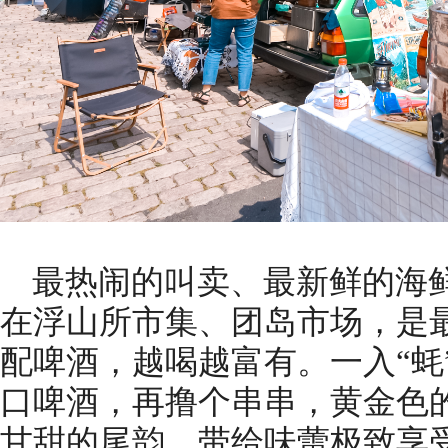
最热闹的叫卖、最新鲜的海
在浮山所市集、团岛市场，是
配啤酒，越喝越富有。一入“蚝
口啤酒，再撸个串串，黄金色
甘甜的尾韵，带给味蕾极致享