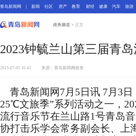
青岛新闻网
|
新闻
社区
房产
教育
财经
健康
汽车
旅游
政务频道
>
正文
2023钟毓兰山第三届青
2023-07-05 16:42
来源：
青岛新闻网政务
青岛新闻网7月5日讯 7月3
25℃文旅季”系列活动之一，2
流行音乐节在兰山路1号青岛
协打击乐学会常务副会长、上