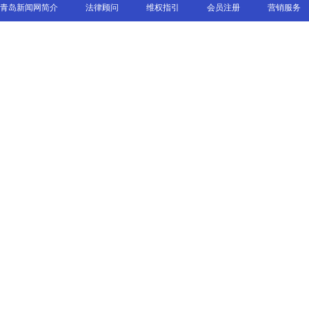
青岛新闻网简介
法律顾问
维权指引
会员注册
营销服务