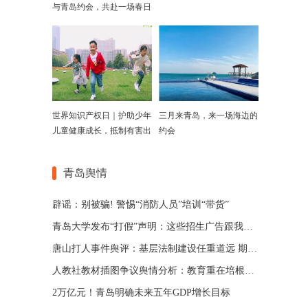
与青岛约会，共赴一场春日
寻鲜之旅....
世界知识产权日｜护助少年
三月来青岛，来一场海边的
儿童健康成长，抵制有害出
约会
版物和信息
青岛舆情
辟谣：别被骗! 警惕“消防人员”培训“带货”
青岛大学发布“打假”声明：这些招生广告跟我校没关系！
唐山打人事件舆评：基层法制建设任重道远 期待“英雄城市”涅槃重生
人教社教材插图争议舆情分析：教育重在培根铸魂启智润心
2万亿元！青岛明确未来五年GDP增长目标