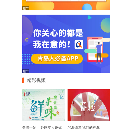
精彩视频
鲜味十足！ 外国友人邀你
滨海街道|我们的春愿