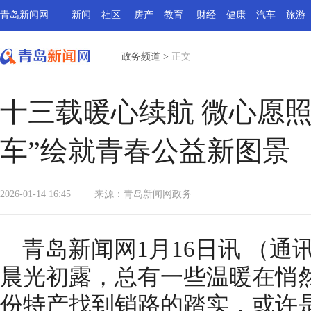
青岛新闻网
|
新闻
社区
房产
教育
财经
健康
汽车
旅游
政务频道
>
正文
十三载暖心续航 微心愿
车”绘就青春公益新图景
2026-01-14 16:45
来源：
青岛新闻网政务
青岛新闻网1月16日讯 （通
晨光初露，总有一些温暖在悄
份特产找到销路的踏实，或许