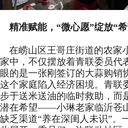
精准赋能，“微心愿”绽放“希
在崂山区王哥庄街道的农家
家中，不仅摆放着青联委员代
眼的是一张刚签订的大蒜购销
这个家庭陷入经济困境。青联
步于送米送油的临时救助，而
潜在希望——小琳老家临沂苍
缺乏渠道“养在深闺人未识”。