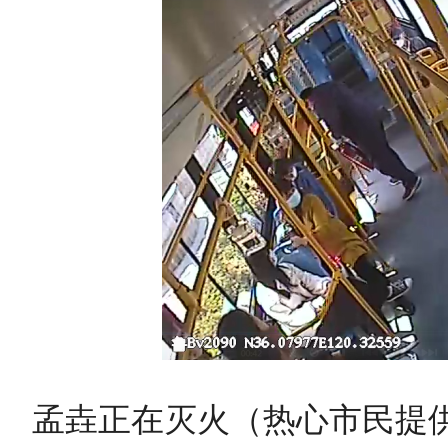
孟垚正在灭火（热心市民提