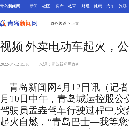
青岛新闻网
|
新闻
社区
房产
教育
财经
健康
汽车
旅游
政务频道
>
正文
视频|外卖电动车起火，
2022-04-12 15:16
来源：
青岛新闻网政务
青岛新闻网4月12日讯（记者
月10日中午，青岛城运控股公
驾驶员孟垚驾车行驶过程中,突
起火自燃，“青岛巴士—我等您