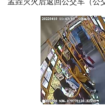
孟垚灭火后返回公交车（公