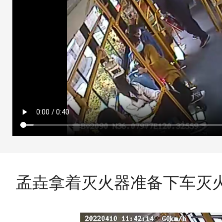
孟垚拿着灭火器准备下车灭