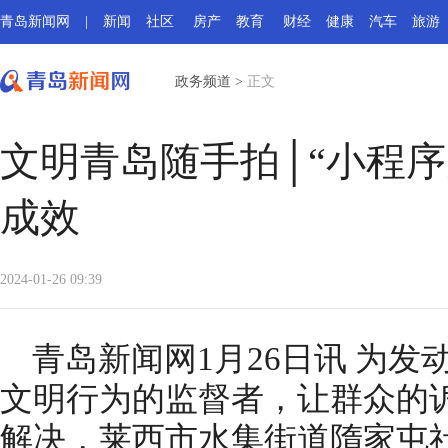
青岛新闻网
|
新闻
社区
房产
教育
财经
健康
汽车
旅游
政务频道
>
正文
文明青岛随手拍│“小程序
成效
2024-01-26 09:39
青岛新闻网1月26日讯 为
文明行为的监督者，让群众的
解决，莱西市水集街道隋家屯