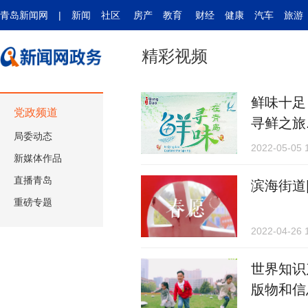
青岛新闻网
|
新闻
社区
房产
教育
财经
健康
汽车
旅游
精彩视频
鲜味十足
党政频道
寻鲜之旅..
局委动态
2022-05-05 
新媒体作品
直播青岛
滨海街道
重磅专题
2022-04-26 
世界知识
版物和信