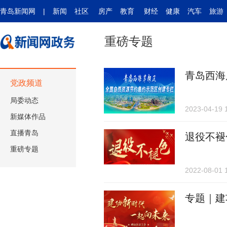
青岛新闻网
|
新闻
社区
房产
教育
财经
健康
汽车
旅游
重磅专题
青岛西海
党政频道
局委动态
2023-04-19 
新媒体作品
直播青岛
退役不褪
重磅专题
2022-08-01 
专题｜建